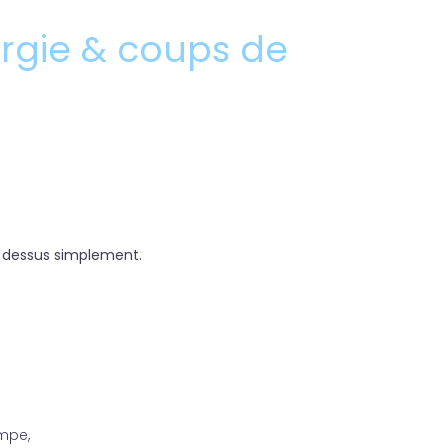
nergie & coups de
r dessus simplement.
mpe,