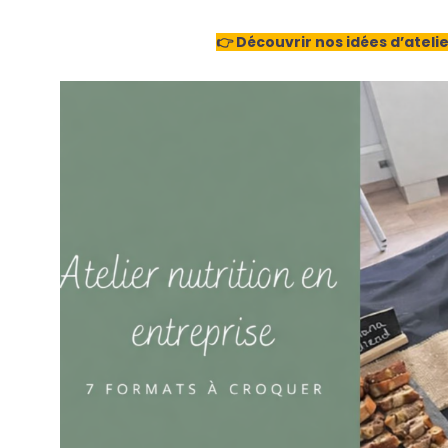
👉
Découvrir nos idées
d’ateli