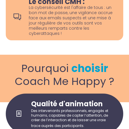
Le conseil CMH :
La cybersécurité est l'affaire de tous : un
bon mot de passe, une vigilance accrue
face aux emails suspects et une mise à
jour régulière de vos outils sont vos
meilleurs remparts contre les
cyberattaques !
Pourquoi
choisir
Coach Me Happy ?
Qualité d'animation
Des intervenants professionnels, engagés et
humains, capables de capter l’attention, de
créer de l’interaction et de laisser une vraie
trace auprès des participants.