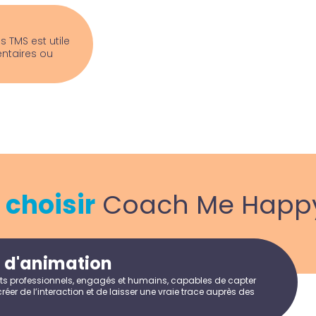
s TMS est utile
entaires ou
i
choisir
Coach Me Happy
é d'animation
ts professionnels, engagés et humains, capables de capter
 créer de l’interaction et de laisser une vraie trace auprès des