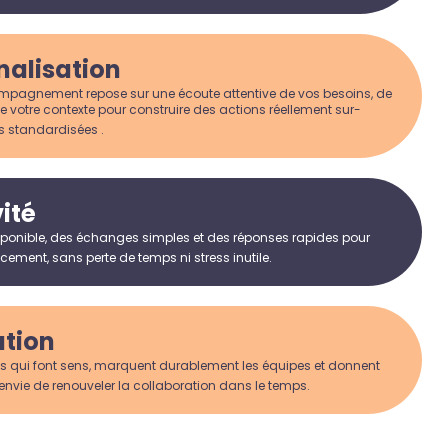
nalisation
agnement repose sur une écoute attentive de vos besoins, de
e votre contexte pour construire des actions réellement sur-
s standardisées .
ité
ponible, des échanges simples et des réponses rapides pour
ement, sans perte de temps ni stress inutile.
ation
s qui font sens, marquent durablement les équipes et donnent
envie de renouveler la collaboration dans le temps.