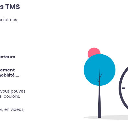
es TMS
sujet des
facteurs
rcement
obilité,…
e vous pouvez
, couloirs,
, en vidéos,