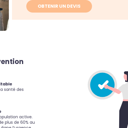
OBTENIR UN DEVIS
vention
itable
la santé des
e
pulation active.
de plus de 60% au
uligne l’urgence