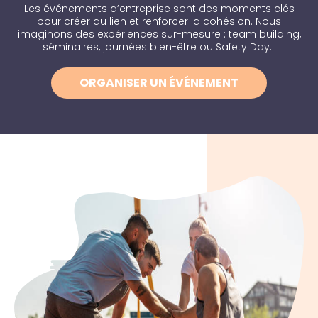
Les événements d’entreprise sont des moments clés
pour créer du lien et renforcer la cohésion. Nous
imaginons des expériences sur-mesure : team building,
séminaires, journées bien-être ou Safety Day…
ORGANISER UN ÉVÉNEMENT