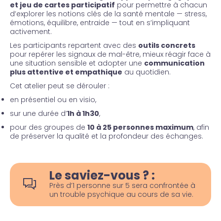
et jeu de cartes participatif
pour permettre à chacun
d’explorer les notions clés de la santé mentale — stress,
émotions, équilibre, entraide — tout en s’impliquant
activement.
Les participants repartent avec des
outils concrets
pour repérer les signaux de mal-être, mieux réagir face à
une situation sensible et adopter une
communication
plus attentive et empathique
au quotidien.
Cet atelier peut se dérouler :
en présentiel ou en visio,
sur une durée d’
1h à 1h30
,
pour des groupes de
10 à 25 personnes maximum
, afin
de préserver la qualité et la profondeur des échanges.
Le saviez-vous ? :
Près d’1 personne sur 5 sera confrontée à
un trouble psychique au cours de sa vie.