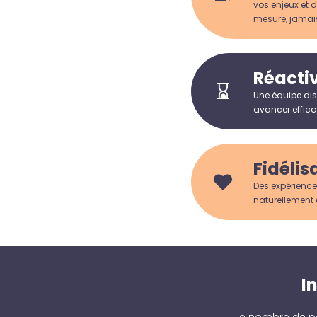
vos enjeux et d
mesure, jamai
Réactiv
Une équipe dis
avancer efficac
Fidélis
Des expérience
naturellement 
I