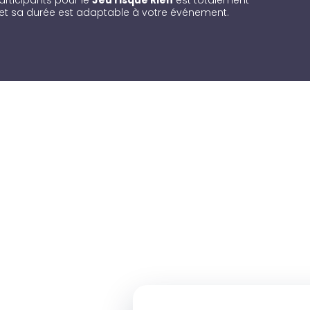
rticipants pour le
Jeu risque Rien
est totalement
et sa durée est adaptable à votre événement.