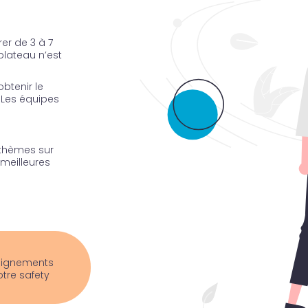
er de 3 à 7
plateau n’est
btenir le
.
Les équipes
 thèmes sur
 meilleures
seignements
otre safety