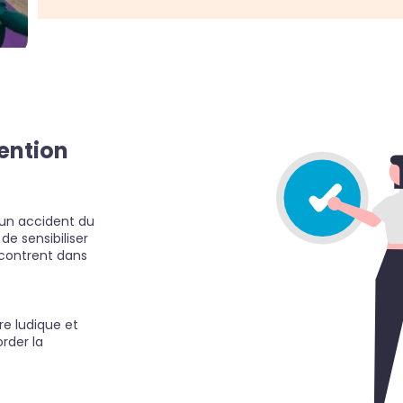
vention
 un accident du
 de sensibiliser
ncontrent dans
re ludique et
rder la