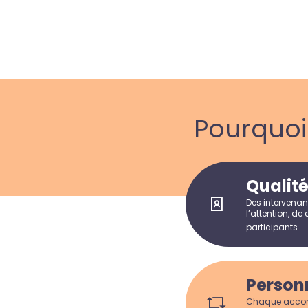
Pourquo
Qualit
Des intervenan
l’attention, de
participants.
Person
Chaque accomp