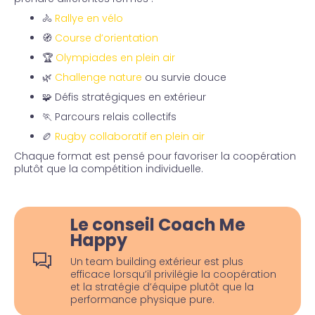
🚴
Rallye en vélo
🧭
Course d’orientation
🏆
Olympiades en plein air
🌿
Challenge nature
ou survie douce
🧩 Défis stratégiques en extérieur
🏃 Parcours relais collectifs
🏉
Rugby collaboratif en plein air
Chaque format est pensé pour favoriser la coopération
plutôt que la compétition individuelle.
Le conseil Coach Me
Happy
Un team building extérieur est plus
efficace lorsqu’il privilégie la coopération
et la stratégie d’équipe plutôt que la
performance physique pure.