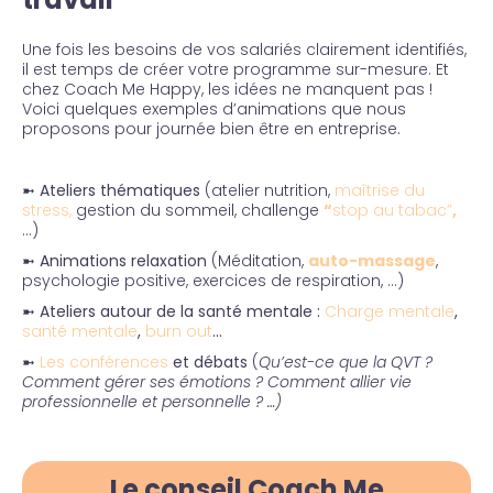
Une fois les besoins de vos salariés clairement identifiés,
il est temps de créer votre programme sur-mesure. Et
chez Coach Me Happy, les idées ne manquent pas !
Voici quelques exemples d’animations que nous
proposons pour journée bien être en entreprise.
➼
Ateliers thématiques
(atelier nutrition,
maîtrise du
stress
,
gestion du sommeil, challenge
“
stop au tabac”
,
…)
➼ Animations
relaxation
(Méditation,
auto-massage
,
psychologie positive, exercices de respiration, …)
➼ Ateliers autour de la santé mentale :
Charge mentale
,
santé mentale
,
burn out
…
➼
Les conférences
et débats
(
Qu’est-ce que la QVT ?
Comment gérer ses émotions ? Comment allier vie
professionnelle et personnelle ? …)
Le conseil Coach Me