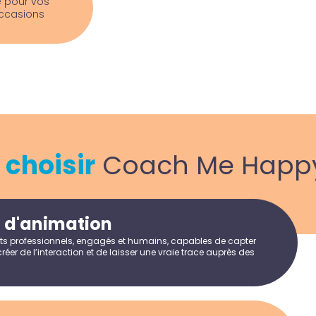
e pour vos
occasions
i
choisir
Coach Me Happy
é d'animation
ts professionnels, engagés et humains, capables de capter
 créer de l’interaction et de laisser une vraie trace auprès des