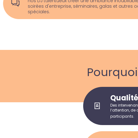
nos DJ talentueux créer une ambiance inoubliabl
soirées d'entreprise, séminaires, galas et autres 
spéciales.
Pourquo
Qualit
Des intervenan
l’attention, de
participants.