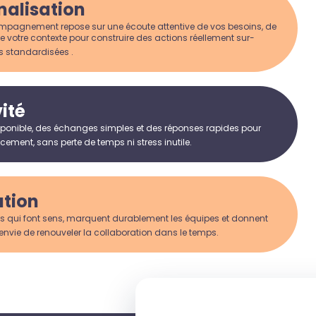
nalisation
agnement repose sur une écoute attentive de vos besoins, de
e votre contexte pour construire des actions réellement sur-
s standardisées .
ité
ponible, des échanges simples et des réponses rapides pour
ement, sans perte de temps ni stress inutile.
ation
s qui font sens, marquent durablement les équipes et donnent
envie de renouveler la collaboration dans le temps.