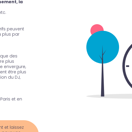
nement, la
tc.
rifs peuvent
u plus par
s que des
tre plus
e envergure,
ent être plus
ion du DJ,
aris et en
 et laissez