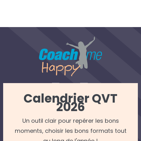
Calendrier QVT
2026
REJOINDRE NOTRE NEWSLETTER
Un outil clair pour repérer les bons
Mentions légales
—
Politique de confidentialité
moments, choisir les bons formats tout
© 2022 Coach me Happy — Tous droits réservés —
Apollo Studio - Agence web Caen
au long de l'année !