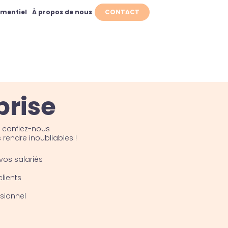
ementiel
À propos de nous
CONTACT
prise
t confiez-nous
 rendre inoubliables !
os salariés
lients
ssionnel