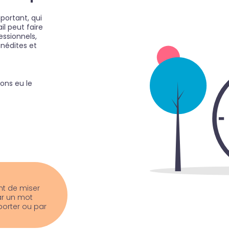
portant, qui
il peut faire
essionnels,
nédites et
ons eu le
ant de miser
ar un mot
porter ou par