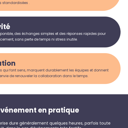
s standardisées .
ité
ponible, des échanges simples et des réponses rapides pour
ement, sans perte de temps ni stress inutile.
ation
s qui font sens, marquent durablement les équipes et donnent
envie de renouveler la collaboration dans le temps.
événement en pratique
eprise dure généralement quelques heures, parfois toute