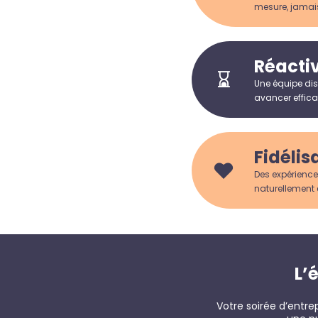
mesure, jamai
Réactiv
Une équipe dis
avancer efficac
Fidélis
Des expérience
naturellement 
L’
Votre soirée d’entr