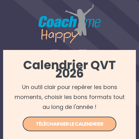
Calendrier QVT
2026
REJOINDRE NOTRE NEWSLETTER
Un outil clair pour repérer les bons
Mentions légales
—
Politique de confidentialité
moments, choisir les bons formats tout
© 2022 Coach me Happy — Tous droits réservés —
Apollo Studio - Agence web Caen
au long de l'année !
TÉLÉCHARGER LE CALENDRIER