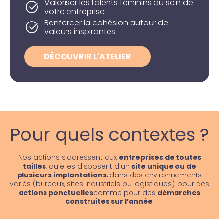
Valoriser les talents féminins au sein de
votre entreprise
Renforcer la cohésion autour de
valeurs inspirantes
DÉCOUVRIR L'ATELIER
Pour quels contextes ?
Nos actions s’adressent aux
entreprises de toutes
tailles
, qu’elles disposent d’un
site unique ou de
plusieurs implantations
, dans des environnements
variés (bureaux, sites industriels ou logistiques), pour des
actions ponctuelles
comme pour des
démarches
construites sur l’année
.