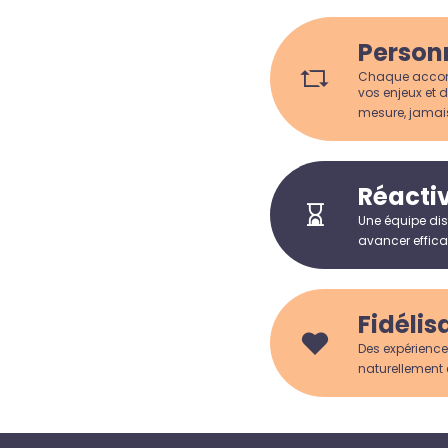
Person
Chaque accomp
vos enjeux et d
mesure, jamai
Réactiv
Une équipe dis
avancer efficac
Fidélis
Des expérience
naturellement 