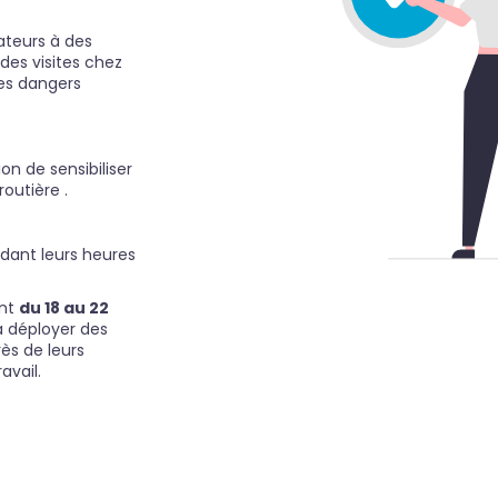
ateurs à des
 des visites chez
des dangers
on de sensibiliser
routière .
ndant leurs heures
ont
du 18 au 22
à déployer des
rès de leurs
avail.