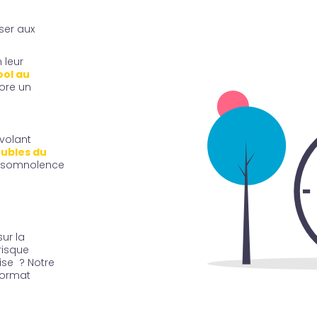
ser aux
 leur
ool au
ore un
 volant
oubles du
la somnolence
ur la
risque
ise ? Notre
format