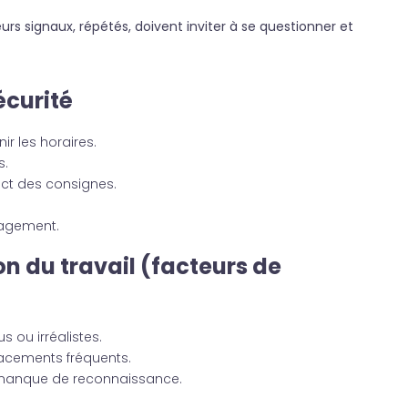
eurs signaux, répétés, doivent inviter à se questionner et
écurité
nir les horaires.
s.
ect des consignes.
gagement.
n du travail (facteurs de
s ou irréalistes.
éplacements fréquents.
”, manque de reconnaissance.