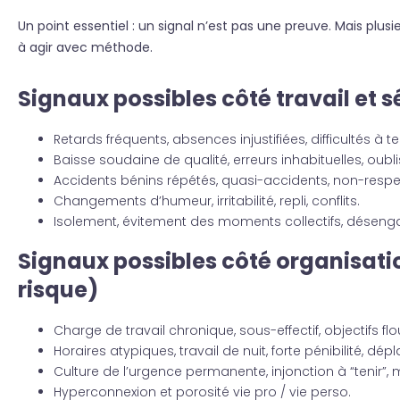
Un point essentiel : un signal n’est pas une preuve. Mais plusi
à agir avec méthode.
Signaux possibles côté travail et s
Retards fréquents, absences injustifiées, difficultés à te
Baisse soudaine de qualité, erreurs inhabituelles, oubli
Accidents bénins répétés, quasi-accidents, non-resp
Changements d’humeur, irritabilité, repli, conflits.
Isolement, évitement des moments collectifs, désen
Signaux possibles côté organisatio
risque)
Charge de travail chronique, sous-effectif, objectifs flou
Horaires atypiques, travail de nuit, forte pénibilité, d
Culture de l’urgence permanente, injonction à “tenir
Hyperconnexion et porosité vie pro / vie perso.