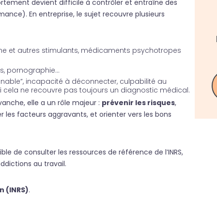
ement devient difficile à contrôler et entraîne des
ance). En entreprise, le sujet recouvre plusieurs
ïne et autres stimulants, médicaments psychotropes
ans, pornographie…
ignable”, incapacité à déconnecter, culpabilité au
si cela ne recouvre pas toujours un diagnostic médical.
evanche, elle a un rôle majeur :
prévenir les risques
,
ter les facteurs aggravants, et orienter vers les bons
ible de consulter les ressources de référence de l’INRS,
dictions au travail.
n (INRS)
.