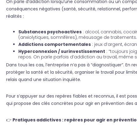
On parle d’addiction lorsqu’une consommation ou un comport
conséquences négatives (santé, sécurité, relationnel, perform
réalités :
Substances psychoactives
: alcool, cannabis, coca
(anxiolytiques, somnifères), mésusage de traitements.
Addictions comportementales
: jeux d’argent, écr
Hyperconnexion / surinvestissement
: “toujours jo
repos. On parle parfois d’addiction au travail, même 
Dans tous les cas, l’entreprise n’a pas à “diagnostiquer”. En r
protéger la santé et la sécurité, organiser le travail pour limi
relais quand une situation inquiète.
Pour s’appuyer sur des repères fiables et reconnus, il est poss
qui propose des clés concrètes pour agir en prévention des ad
👉
Pratiques addictives : repères pour agir en préventio