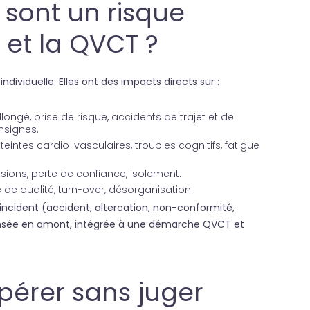
 sont un risque
 et la QVCT ?
ividuelle. Elles ont des impacts directs sur :
longé, prise de risque, accidents de trajet et de
nsignes.
teintes cardio-vasculaires, troubles cognitifs, fatigue
sions, perte de confiance, isolement.
de qualité, turn-over, désorganisation.
n incident (accident, altercation, non-conformité,
t pensée en amont, intégrée à une démarche QVCT et
epérer sans juger