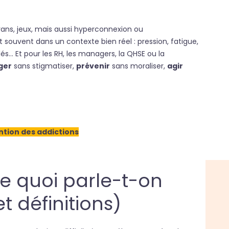
rans, jeux, mais aussi hyperconnexion ou
nt souvent dans un contexte bien réel : pression, fatigue,
s… Et pour les RH, les managers, la QHSE ou la
ger
sans stigmatiser,
prévenir
sans moraliser,
agir
ention des addictions
de quoi parle-t-on
t définitions)