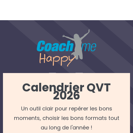
Calendrier QVT
2026
REJOINDRE NOTRE NEWSLETTER
Un outil clair pour repérer les bons
Mentions légales
—
Politique de confidentialité
moments, choisir les bons formats tout
© 2022 Coach me Happy — Tous droits réservés —
Apollo Studio - Agence web Caen
au long de l'année !