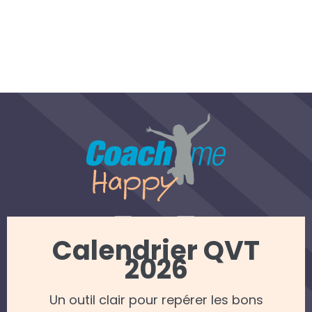
Calendrier QVT
2026
REJOINDRE NOTRE NEWSLETTER
Un outil clair pour repérer les bons
Mentions légales
—
Politique de confidentialité