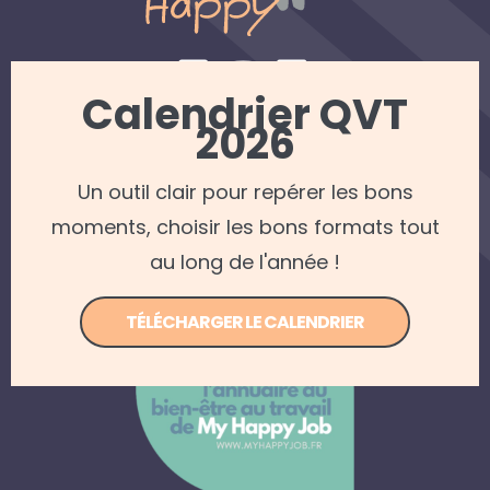
Calendrier QVT
2026
REJOINDRE NOTRE NEWSLETTER
Un outil clair pour repérer les bons
Mentions légales
—
Politique de confidentialité
moments, choisir les bons formats tout
© 2022 Coach me Happy — Tous droits réservés —
Apollo Studio - Agence web Caen
au long de l'année !
TÉLÉCHARGER LE CALENDRIER