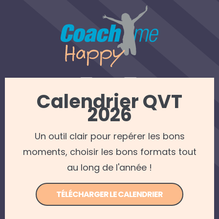
Calendrier QVT
2026
REJOINDRE NOTRE NEWSLETTER
Un outil clair pour repérer les bons
Mentions légales
—
Politique de confidentialité
moments, choisir les bons formats tout
© 2022 Coach me Happy — Tous droits réservés —
Apollo Studio - Agence web Caen
au long de l'année !
TÉLÉCHARGER LE CALENDRIER