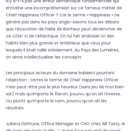
N’y a-t-il pas une erreur sémantique fondamentale qui
entraîne une incompréhension sur ce fameux métier de
Chief Happiness Officer ? Car le terme « Happiness » ne
génère pas dans les pays anglo-saxons tous les débats
que l’évocation de l’idée de Bonheur peut déclencher de
ce côté-ci de l’Atlantique. On lui fait endosser ici des
habits bien plus grands et ambitieux que ceux pour
lesquels il était taillé initialement. Au Pays des Lumières,
on aime intellectualiser les concepts.
Les principaux acteurs du domaine balaient pourtant
l’objection : certes le terme de Chief Happiness Officer
n’est peut-être pas le plus heureux (sans jeu de mot bien
sûr) mais qu’importe le flacon, pourvu qu’on ait l’ivresse.
Ou plutôt qu’importe le nom, pourvu qu’on ait les
résultats.
Juliana Dethune, Office Manager et CHO chez AB Tasty, le
dit avec ses mots à elle : « Je me fous pas mal de savoir